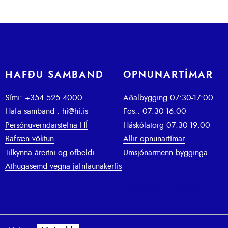
HAFÐU SAMBAND
OPNUNARTÍMAR
Sími: +354 525 4000
Aðalbygging 07:30-17:00
Hafa samband
:
hi@hi.is
Fös.: 07:30-16:00
Persónuverndarstefna HÍ
Háskólatorg 07:30-19:00
Rafræn vöktun
Allir opnunartímar
Tilkynna áreitni og ofbeldi
Umsjónarmenn bygginga
Athugasemd vegna jafnlaunakerfis
Þú ert að nota: hivefur2.hi.is