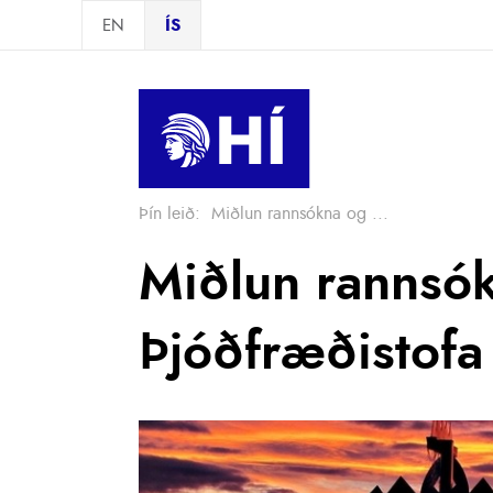
Skip to main content
EN
ÍS
Þín leið:
Miðlun rannsókna og ...
Miðlun rannsó
Þjóðfræðistofa