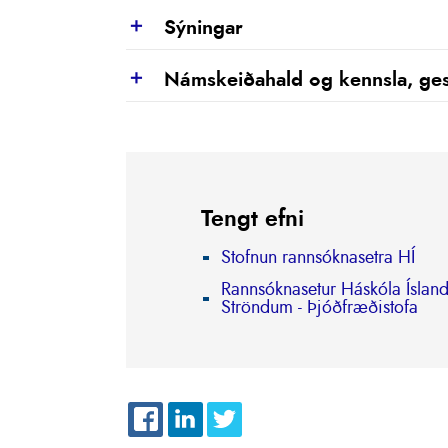
Sýningar
Show
Námskeiðahald og kennsla, ges
Show
Tengt efni
Stofnun rannsóknasetra HÍ
Rannsóknasetur Háskóla Ísland
Ströndum - Þjóðfræðistofa