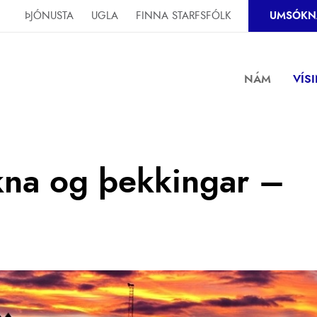
ÞJÓNUSTA
UGLA
FINNA STARFSFÓLK
UMSÓKN
NÁM
VÍS
kna og þekkingar –