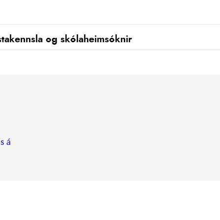
takennsla og skólaheimsóknir
s á