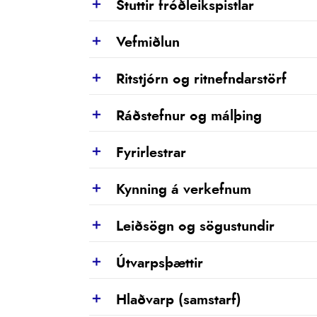
Stuttir fróðleikspistlar
Show
Vefmiðlun
Show
Ritstjórn og ritnefndarstörf
Show
Ráðstefnur og málþing
Show
Fyrirlestrar
Show
Kynning á verkefnum
Show
Leiðsögn og sögustundir
Show
Útvarpsþættir
Show
Hlaðvarp (samstarf)
Show