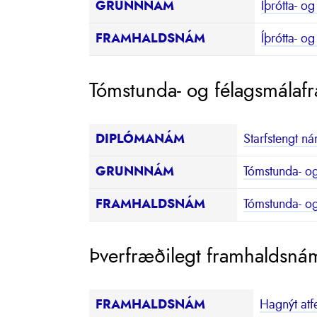
GRUNNNÁM
Íþrótta- o
FRAMHALDSNÁM
Íþrótta- o
Tómstunda- og félagsmálaf
DIPLÓMANÁM
Starfstengt n
GRUNNNÁM
Tómstunda- o
FRAMHALDSNÁM
Tómstunda- og
Þverfræðilegt framhaldsná
FRAMHALDSNÁM
Hagnýt atf