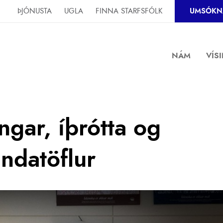
ÞJÓNUSTA
UGLA
FINNA STARFSFÓLK
UMSÓKN
NÁM
VÍS
ingar, íþrótta og
ndatöflur