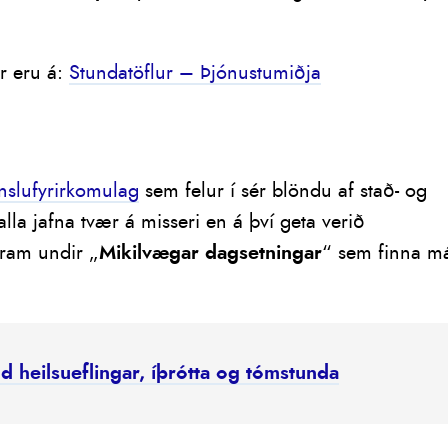
r eru á:
Stundatöflur – Þjónustumiðja
nslufyrirkomulag
sem felur í sér blöndu af stað- og
lla jafna tvær á misseri en á því geta verið
ram undir „
Mikilvægar dagsetningar
“ sem finna m
d heilsueflingar, íþrótta og tómstunda