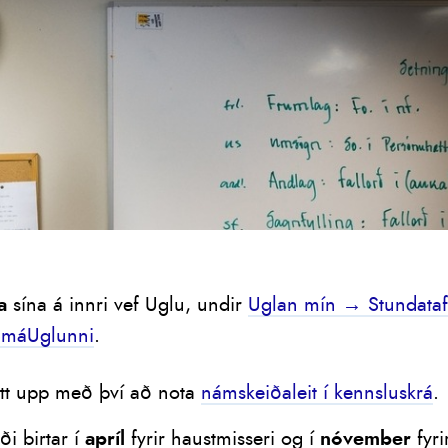
a
sína á innri vef Uglu, undir
Uglan mín → Stundataf
SmáUglunni
.
ett upp með því að nota
námskeiðaleit í kennsluskrá
.
i birtar í
apríl
fyrir haustmisseri og í
nóvember
fyri