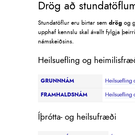
Drög að stundatöflum
Stundatöflur eru birtar sem
drög
og g
upphaf kennslu skal ávallt fylgja þeir
námskeiðsins.
Heilsuefling og heimilisfræ
GRUNNNÁM
Heilsuefling 
FRAMHALDSNÁM
Heilsuefling 
Íþrótta- og heilsufræði