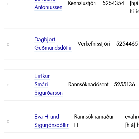
Kennslustjóri
5254354
[hjá
Antoniussen
hi.i
Dagbjört
Verkefnisstjóri
5254465
Guðmundsdóttir
Eiríkur
Smári
Rannsóknadósent
5255136
Sigurðarson
Eva Hrund
Rannsóknamaður
evahr
Sigurjónsdóttir
III
[hjá] h