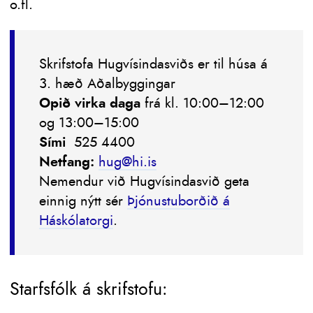
o.fl.
Skrifstofa Hugvísindasviðs er til húsa á
3. hæð Aðalbyggingar
Opið virka daga
frá kl. 10:00–12:00
og 13:00–15:00
Sími
525 4400
Netfang:
hug@hi.is
Nemendur við Hugvísindasvið geta
einnig nýtt sér
Þjónustuborðið á
Háskólatorgi
.
Starfsfólk á skrifstofu: