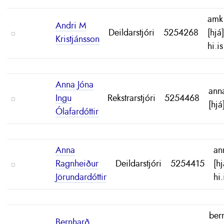
amk
Andri M
Deildarstjóri
5254268
[hjá
Kristjánsson
hi.is
Anna Jóna
ann
Ingu
Rekstrarstjóri
5254468
[hjá
Ólafardóttir
Anna
an
Ragnheiður
Deildarstjóri
5254415
[hj
Jörundardóttir
hi.
ber
Bernharð