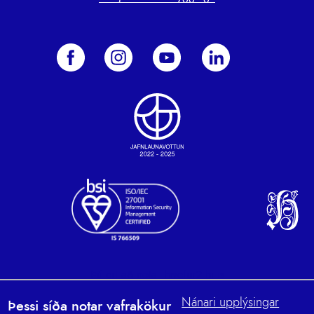
Þú ert að nota: hivefur2.hi.is
Nánari upplýsingar
Þessi síða notar vafrakökur