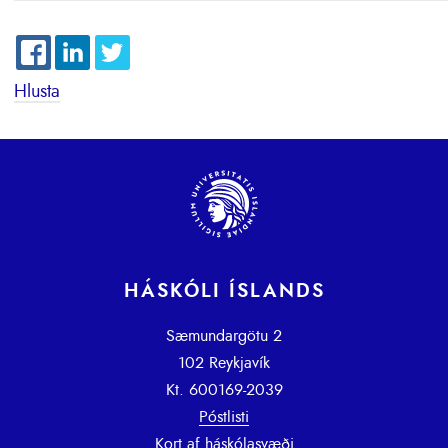
Hlusta
HÁSKÓLI ÍSLANDS
Sæmundargötu 2
102 Reykjavík
Kt. 600169-2039
Póstlisti
Kort af háskólasvæði