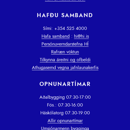
HAFÐU SAMBAND
Sími: +354 525 4000
Hafa samband
:
hi@hi.is
Persónuverndarstefna HÍ
Rafræn vöktun
Tilkynna áreitni og ofbeldi
Athugasemd vegna jafnlaunakerfis
OPNUNARTÍMAR
Aðalbygging 07:30-17:00
Fös.: 07:30-16:00
Háskólatorg 07:30-19:00
Allir opnunartímar
Umsjónarmenn bygginga