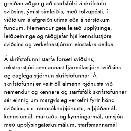
greiðan aðgang að starfsfólki á skrifstofu
sviðsins, ýmist símleiðis, með tölvupósti, í
viðtölum á afgreiðslutíma eða á sérstökum
fundum. Nemendur geta leitað upplýsinga,
leiðbeininga og ráðgjafar hjá kennslustjóra
sviðsins og verkefnastjórum einstakra deilda.
Á skrifstofunni starfa forseti sviðsins,
rekstrarstjóri sem annast fjármálastjórn sviðsins
og daglega stjórnun skrifstofunnar. Á
skrifstofunni er veitt öll almenn þjónusta við
nemendur og kennara og starfsfólk skrifstofunnar
sér einnig um margvísleg verkefni fyrir hönd
sviðsins, s.s. rannsóknaþjónustu, alþjóðamál,
kennslumál, markaðs- og kynningarmál, umsjón
með upplýsingatæknimálum, starfsmannamál