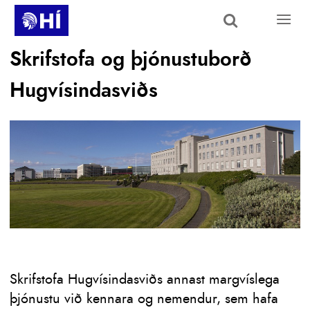
Skip to main content
Skrifstofa og þjónustuborð
Hugvísindasviðs
Skrifstofa Hugvísindasviðs annast margvíslega
þjónustu við kennara og nemendur, sem hafa