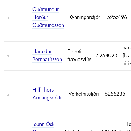
Guðmundur
Hörður
Kynningarstjóri
5255196
Guðmundsson
har
Haraldur
Forseti
5254023
[hjá
Bernharðsson
fræðasviðs
hi.i
Hlíf Thors
Verkefnisstjóri
5255235
Arnlaugsdóttir
Iðunn Ósk
i