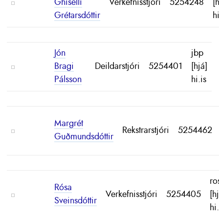
Ghiselli
Verkefnisstjóri
5254248
[
Grétarsdóttir
hi
Jón
jbp
Bragi
Deildarstjóri
5254401
[hjá]
Pálsson
hi.is
Margrét
Rekstrarstjóri
5254462
Guðmundsdóttir
ro
Rósa
Verkefnisstjóri
5254405
[h
Sveinsdóttir
hi.