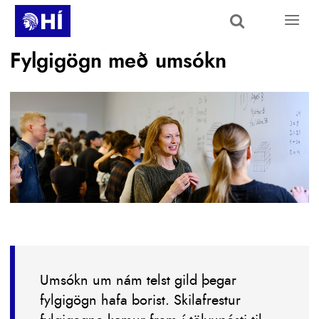
Skip to main content
Fylgigögn með umsókn
Umsókn um nám telst gild þegar
fylgigögn hafa borist. Skilafrestur