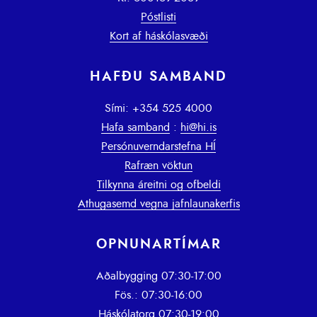
Póstlisti
Kort af háskólasvæði
HAFÐU SAMBAND
Sími: +354 525 4000
Hafa samband
:
hi@hi.is
Persónuverndarstefna HÍ
Rafræn vöktun
Tilkynna áreitni og ofbeldi
Athugasemd vegna jafnlaunakerfis
OPNUNARTÍMAR
Aðalbygging 07:30-17:00
Fös.: 07:30-16:00
Háskólatorg 07:30-19:00