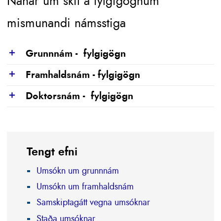
Nánar um skil á fylgigögnum
mismunandi námsstiga
Grunnnám - fylgigögn
Show
Framhaldsnám - fylgigögn
Show
Doktorsnám - fylgigögn
Show
Tengt efni
Umsókn um grunnnám
Umsókn um framhaldsnám
Samskiptagátt vegna umsóknar
Staða umsóknar