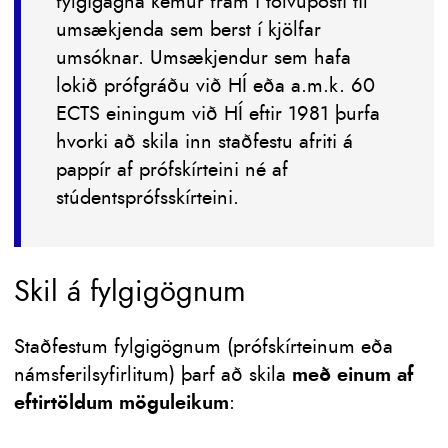
fylgigagna kemur fram í tölvupósti til
umsækjenda sem berst í kjölfar
umsóknar. Umsækjendur sem hafa
lokið prófgráðu við HÍ eða a.m.k. 60
ECTS einingum við HÍ eftir 1981 þurfa
hvorki að skila inn staðfestu afriti á
pappír af prófskírteini né af
stúdentsprófsskírteini.
Skil á fylgigögnum
Staðfestum fylgigögnum (prófskírteinum eða
námsferilsyfirlitum) þarf að skila
með einum
af
eftirtöldum möguleikum
: