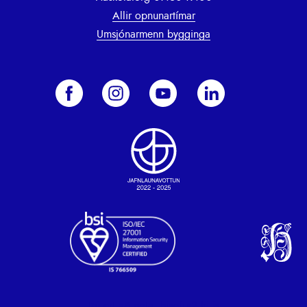
Allir opnunartímar
Umsjónarmenn bygginga
Þú ert að nota: hivefur2.hi.is