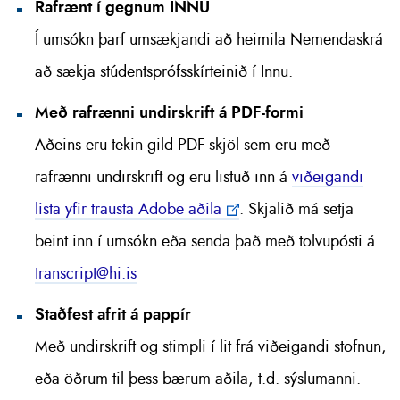
Rafrænt í gegnum INNU
Í umsókn þarf umsækjandi að heimila Nemendaskrá
að sækja stúdentsprófsskírteinið í Innu.
Með rafrænni undirskrift á PDF-formi
Aðeins eru tekin gild PDF-skjöl sem eru með
rafrænni undirskrift og eru listuð inn á
viðeigandi
lista yfir trausta Adobe aðila
. Skjalið má setja
beint inn í umsókn eða senda það með tölvupósti á
transcript@hi.is
Staðfest afrit á pappír
Með undirskrift og stimpli í lit frá viðeigandi stofnun,
eða öðrum til þess bærum aðila, t.d. sýslumanni.