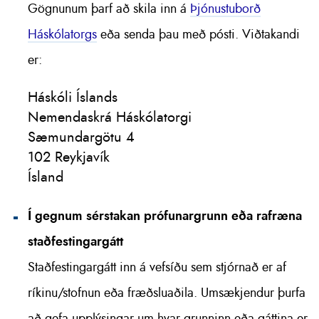
Gögnunum þarf að skila inn á
Þjónustuborð
Háskólatorgs
eða senda þau með pósti. Viðtakandi
er:
Háskóli Íslands
Nemendaskrá Háskólatorgi
Sæmundargötu 4
102 Reykjavík
Ísland
Í gegnum sérstakan prófunargrunn eða rafræna
staðfestingargátt
Staðfestingargátt inn á vefsíðu sem stjórnað er af
ríkinu/stofnun eða fræðsluaðila. Umsækjendur þurfa
að gefa upplýsingar um hvar grunninn eða gáttina er