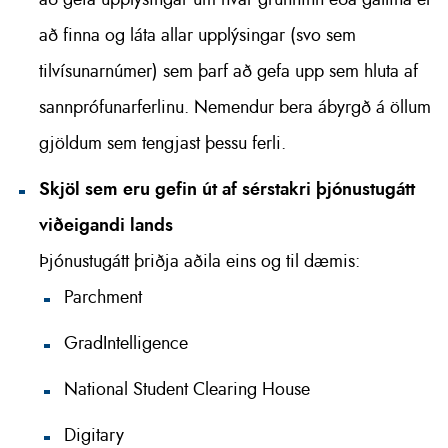
að finna og láta allar upplýsingar (svo sem
tilvísunarnúmer) sem þarf að gefa upp sem hluta af
sannprófunarferlinu. Nemendur bera ábyrgð á öllum
gjöldum sem tengjast þessu ferli.
Skjöl sem eru gefin út af sérstakri þjónustugátt
viðeigandi lands
Þjónustugátt þriðja aðila eins og til dæmis:
Parchment
GradIntelligence
National Student Clearing House
Digitary