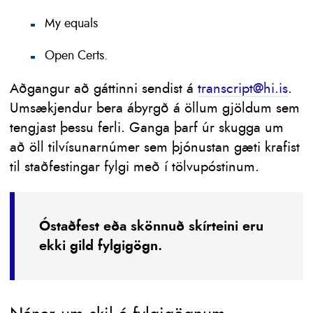
My equals
Open Certs.
Aðgangur að gáttinni sendist á
transcript@hi.is
.
Umsækjendur bera ábyrgð á öllum gjöldum sem
tengjast þessu ferli. Ganga þarf úr skugga um
að öll tilvísunarnúmer sem þjónustan gæti krafist
til staðfestingar fylgi með í tölvupóstinum.
Óstaðfest eða skönnuð skírteini eru
ekki gild fylgigögn.