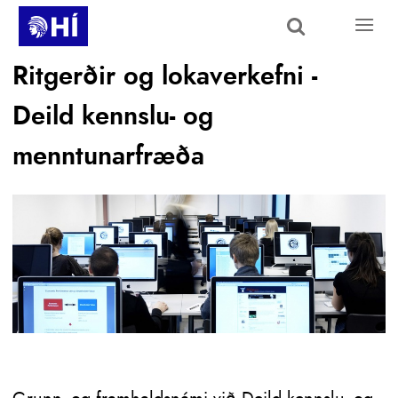
Skip to main content
Ritgerðir og lokaverkefni -
Deild kennslu- og
menntunarfræða