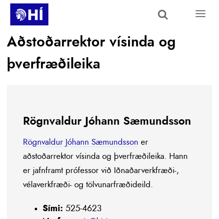
Skip to main content
Aðstoðarrektor vísinda og
þverfræðileika
Rögnvaldur Jóhann Sæmundsson
Rögnvaldur Jóhann Sæmundsson
er
aðstoðarrektor vísinda og þverfræðileika. Hann
er jafnframt prófessor við Iðnaðarverkfræði-,
vélaverkfræði- og tölvunarfræðideild.
Sími:
525-4623