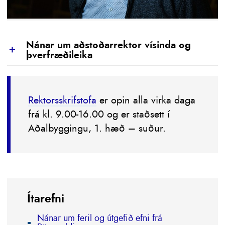
Nánar um aðstoðarrektor vísinda og
Show
þverfræðileika
Rektorsskrifstofa
er opin alla virka daga
frá kl. 9.00-16.00 og er staðsett í
Aðalbyggingu, 1. hæð – suður.
Ítarefni
Nánar um feril og útgefið efni frá