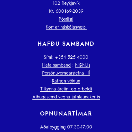
102 Reykjavík
Kt. 600169-2039
Póstlisti
Kort af háskólasvæði
HAFÐU SAMBAND
Sími: +354 525 4000
Hafa samband
:
hi@hi.is
Persónuverndarstefna HÍ
Rafræn vöktun
Tilkynna áreitni og ofbeldi
Athugasemd vegna jafnlaunakerfis
OPNUNARTÍMAR
Aðalbygging 07:30-17:00