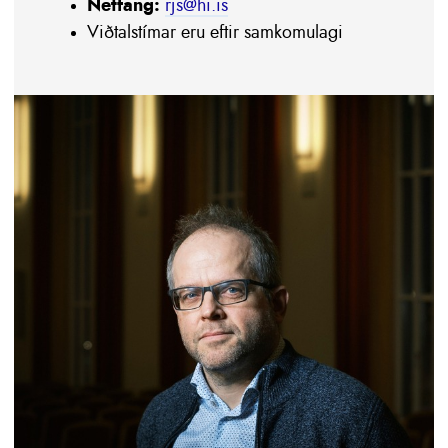
Netfang:
rjs@hi.is
Viðtalstímar eru eftir samkomulagi