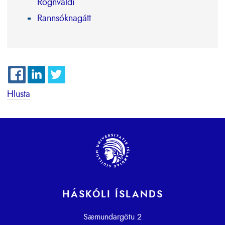
Rögnvaldi
Rannsóknagátt
Hlusta
HÁSKÓLI ÍSLANDS
Sæmundargötu 2