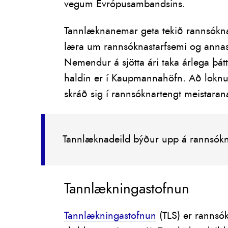
vegum Evrópusambandsins.
Tannlæknanemar geta tekið rannsóknar
læra um rannsóknastarfsemi og annast
Nemendur á sjötta ári taka árlega þ
haldin er í Kaupmannahöfn. Að lokn
skráð sig í rannsóknartengt meistaran
Tannlæknadeild býður upp á rannsók
Tannlækningastofnun
Tannlækningastofnun
(TLS) er rannsók