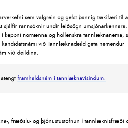
verkefni sem valgrein og gefst þannig tækifæri til 
 sjálfir rannsóknir undir leiðsögn umsjónarkennara.
átt í keppni norrænna og hollenskra tannlæknanema, 
u kandidatsnámi við Tannlæknadeild geta nemendur
ám við deildina.
natengt
framhaldsnám í tannlæknavísindum.
na-, fræðslu- og þjónustustofnun í tannlæknisfræði 