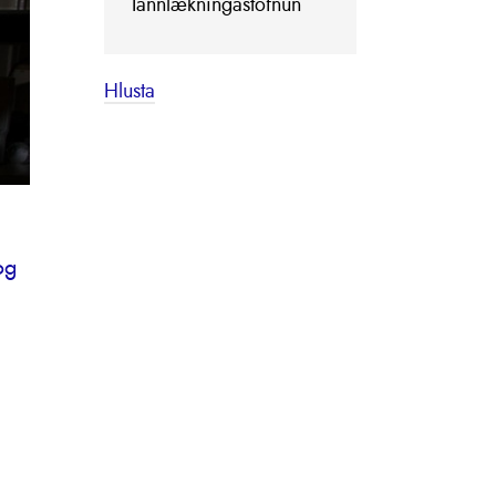
Tannlækningastofnun
Hlusta
og