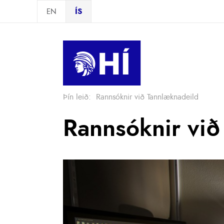
Skip to main content
EN
ÍS
Þín leið:
Rannsóknir við Tannlæknadeild
Rannsóknir við