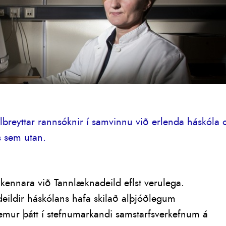
lbreyttar rannsóknir í samvinnu við erlenda háskóla 
s sem utan.
 kennara við Tannlæknadeild eflst verulega.
deildir háskólans hafa skilað alþjóðlegum
emur þátt í stefnumarkandi samstarfsverkefnum á