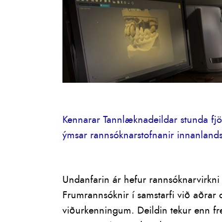
Kennarar Tannlæknadeildar stunda fjö
ýmsar rannsóknarstofnanir innanland
Undanfarin ár hefur rannsóknarvirkni
Frumrannsóknir í samstarfi við aðrar 
viðurkenningum. Deildin tekur enn fr