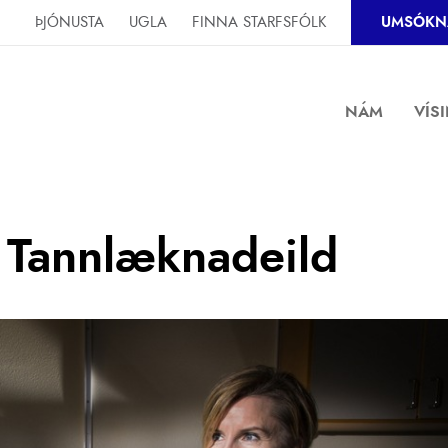
ÞJÓNUSTA
UGLA
FINNA STARFSFÓLK
UMSÓKN
NÁM
VÍS
 Tannlæknadeild