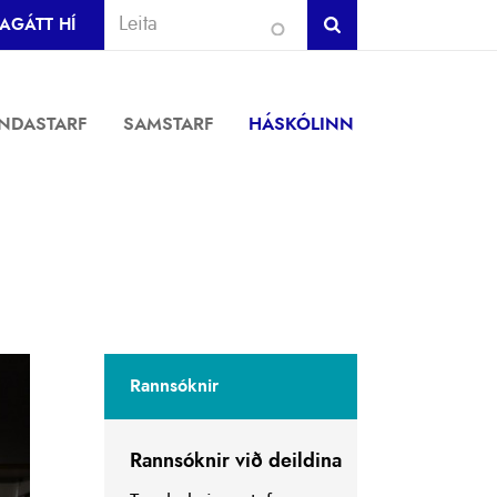
AGÁTT HÍ
INDASTARF
SAMSTARF
HÁSKÓLINN
Rannsóknir
Rannsóknir við deildina