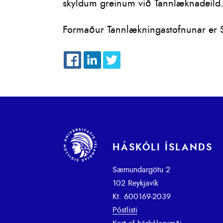
skyldum greinum við Tannlæknadeild
Formaður Tannlækningastofnunar er S
HÁSKÓLI ÍSLANDS
Sæmundargötu 2
102 Reykjavík
Kt. 600169-2039
Póstlisti