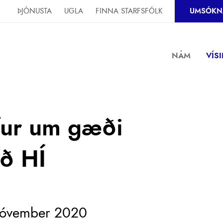
ÞJÓNUSTA
UGLA
FINNA STARFSFÓLK
UMSÓKN
NÁM
VÍS
fur um gæði
ið HÍ
. nóvember 2020