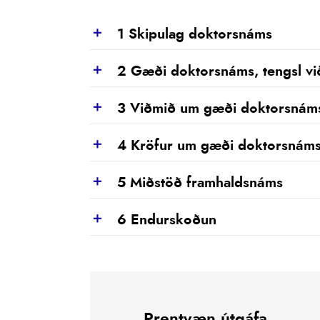
1 Skipulag doktorsnáms
Show
2 Gæði doktorsnáms, tengsl vi
Show
3 Viðmið um gæði doktorsnám
Show
4 Kröfur um gæði doktorsnáms 
Show
5 Miðstöð framhaldsnáms
Show
6 Endurskoðun
Show
Prentvæn útgáfa