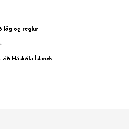
ð lög og reglur
s
við Háskóla Íslands