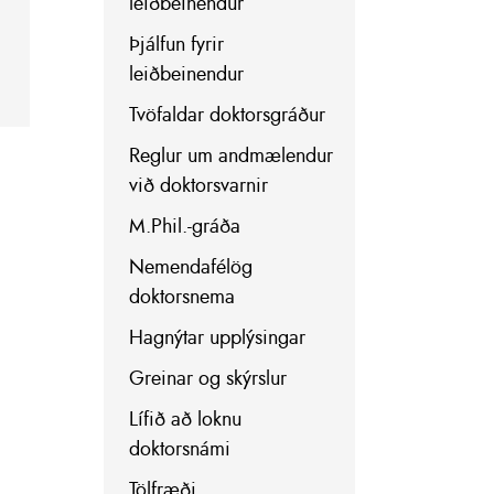
leiðbeinendur
Þjálfun fyrir
leiðbeinendur
Tvöfaldar doktorsgráður
Reglur um andmælendur
við doktorsvarnir
M.Phil.-gráða
Nemendafélög
doktorsnema
Hagnýtar upplýsingar
Greinar og skýrslur
Lífið að loknu
doktorsnámi
Tölfræði