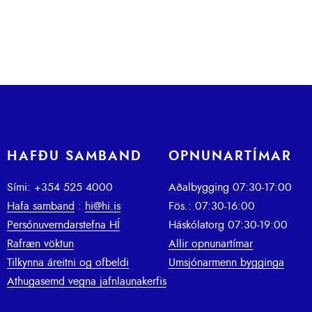
HAFÐU SAMBAND
OPNUNARTÍMAR
Sími: +354 525 4000
Aðalbygging 07:30-17:00
Hafa samband
:
hi@hi.is
Fös.: 07:30-16:00
Persónuverndarstefna HÍ
Háskólatorg 07:30-19:00
Rafræn vöktun
Allir opnunartímar
Tilkynna áreitni og ofbeldi
Umsjónarmenn bygginga
Athugasemd vegna jafnlaunakerfis
Þú ert að nota: hivefur2.hi.is