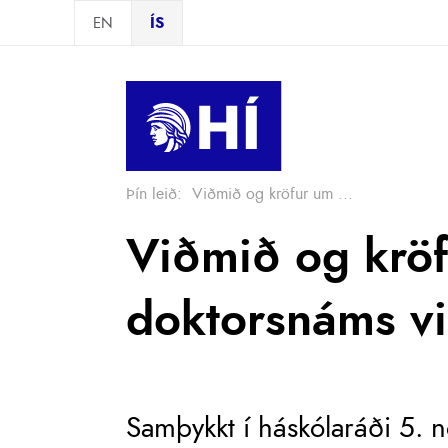
Skip to main content
EN
ÍS
Þín leið:
Viðmið og kröfur um ...
Viðmið og krö
doktorsnáms v
Samþykkt í háskólaráði 5