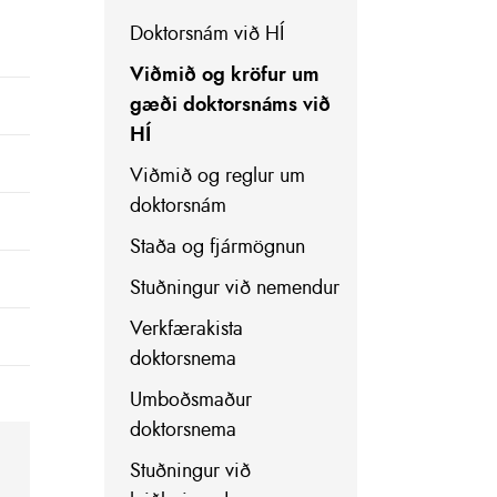
Doktorsnám við HÍ
Viðmið og kröfur um
gæði doktorsnáms við
HÍ
Viðmið og reglur um
doktorsnám
Staða og fjármögnun
Stuðningur við nemendur
Verkfærakista
doktorsnema
Umboðsmaður
doktorsnema
Stuðningur við