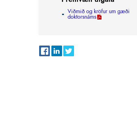
Viðmið og kröfur um gæði
doktorsnáms