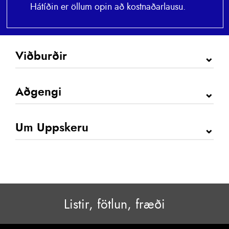
Hátíðin er öllum opin að kostnaðarlausu.
Viðburðir
Afmælismálþing í Háskóla Íslands
Aðgengi
Menningarhátíð í Hörpu
Aðrir viðburðir
Staðir
Um Uppskeru
Öll dagskrá
Tungumál og túlkun
In English
Styrktaraðilar
Samstarf og stýrihópur
Fötlunarfræði
Listir, fötlun, fræði