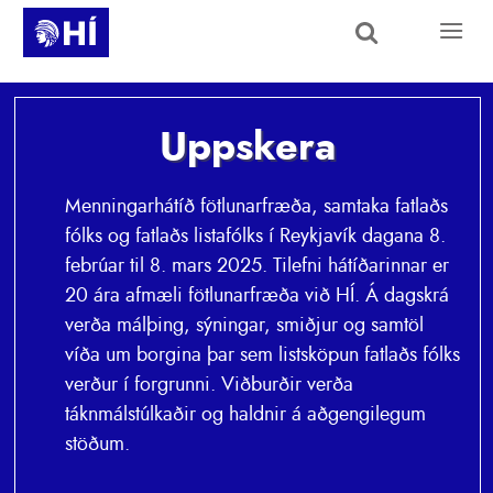
Skip to main content
Uppskera
Menningarhátíð fötlunarfræða, samtaka fatlaðs
fólks og fatlaðs listafólks í Reykjavík dagana 8.
febrúar til 8. mars 2025. Tilefni hátíðarinnar er
20 ára afmæli fötlunarfræða við HÍ. Á dagskrá
verða málþing, sýningar, smiðjur og samtöl
víða um borgina þar sem listsköpun fatlaðs fólks
verður í forgrunni. Viðburðir verða
táknmálstúlkaðir og haldnir á aðgengilegum
stöðum.