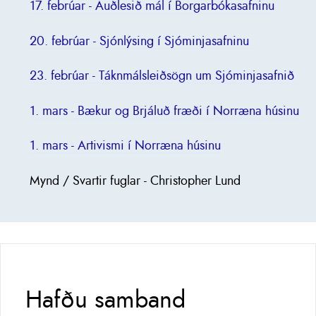
17. febrúar - Auðlesið mál í Borgarbókasafninu
20. febrúar - Sjónlýsing í Sjóminjasafninu
23. febrúar - Táknmálsleiðsögn um Sjóminjasafnið
1. mars - Bækur og Brjáluð fræði í Norræna húsinu
1. mars - Artivismi í Norræna húsinu
Mynd / Svartir fuglar - Christopher Lund
Hafðu samband