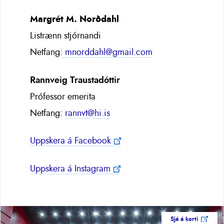
Margrét M. Norðdahl
Listrænn stjórnandi
Netfang:
mnorddahl@gmail.com
Rannveig Traustadóttir
Prófessor emerita
Netfang:
rannvt@hi.is
Uppskera á Facebook
Uppskera á Instagram
Sjá á korti