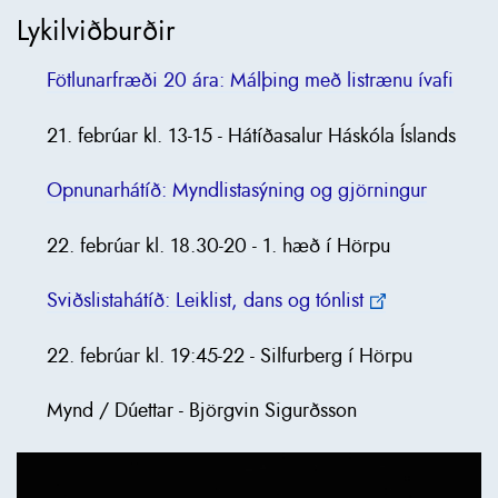
Lykilviðburðir
Fötlunarfræði 20 ára: Málþing með listrænu ívafi
21. febrúar kl. 13-15 - Hátíðasalur Háskóla Íslands
Opnunarhátíð: Myndlistasýning og gjörningur
22. febrúar kl. 18.30-20 - 1. hæð í Hörpu
Sviðslistahátíð: Leiklist, dans og tónlist
22. febrúar kl. 19:45-22 - Silfurberg í Hörpu
Mynd / Dúettar - Björgvin Sigurðsson