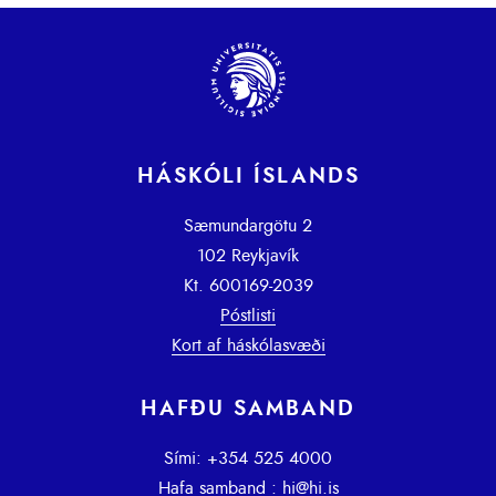
HÁSKÓLI ÍSLANDS
Sæmundargötu 2
102 Reykjavík
Kt. 600169-2039
Póstlisti
Kort af háskólasvæði
HAFÐU SAMBAND
Sími: +354 525 4000
Hafa samband
:
hi@hi.is