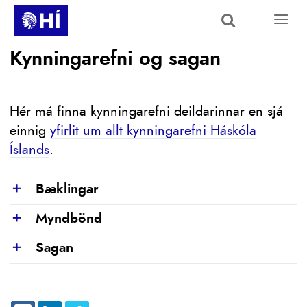
Skip to main content
Kynningarefni og sagan
Hér má finna kynningarefni deildarinnar en sjá
einnig
yfirlit um allt kynningarefni Háskóla
Íslands
.
Bæklingar
Show
Myndbönd
Show
Sagan
Show