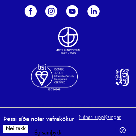
Þú ert að nota: hivefur2.hi.is
Nánari upplýsingar
Þessi síða notar vafrakökur
Nei takk
Ég samþykki