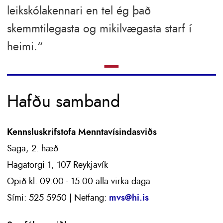
leikskólakennari en tel ég það
skemmtilegasta og mikilvægasta starf í
heimi.
—
Hafðu samband
Kennsluskrifstofa Menntavísindasviðs
Saga, 2. hæð
Hagatorgi 1, 107 Reykjavík
Opið kl. 09:00 - 15:00 alla virka daga
Sími: 525 5950 | Netfang:
mvs@hi.is