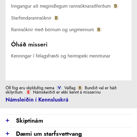
Inngangur að megindlegum rannsóknaraðferðum
B
Starfendarannsóknir
B
Rannsóknir með börnum og ungmennum
B
Óháð misseri
Kenningar í félagsfræði og heimspeki menntunar
Öll fög eru skyldufög nema
V
Valfag
B
Bundið val er háð
skilyrðum
E
Námskeiðið er ekki kennt á misserinu
Námsleiðin í Kennsluskrá
Skiptinám
Show
Dæmi um starfsvettvang
Show