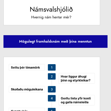
Mögulegt framhaldsnám með þína menntun