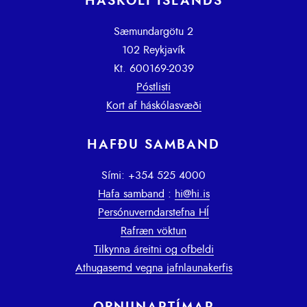
HÁSKÓLI ÍSLANDS
Sæmundargötu 2
102 Reykjavík
Kt. 600169-2039
Póstlisti
Kort af háskólasvæði
HAFÐU SAMBAND
Sími: +354 525 4000
Hafa samband
:
hi@hi.is
Persónuverndarstefna HÍ
Rafræn vöktun
Tilkynna áreitni og ofbeldi
Athugasemd vegna jafnlaunakerfis