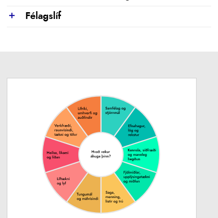
Félagslíf
Show