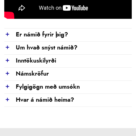
Er námið fyrir þig?
Show
Um hvað snýst námið?
Show
Inntökuskilyrði
Show
Námskröfur
Show
Fylgigögn með umsókn
Show
Hvar á námið heima?
Show