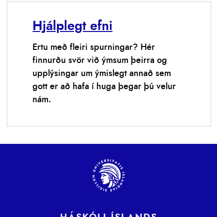
Hjálplegt efni
Ertu með fleiri spurningar? Hér
finnurðu svör við ýmsum þeirra og
upplýsingar um ýmislegt annað sem
gott er að hafa í huga þegar þú velur
nám.