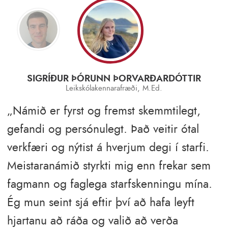
SIGRÍÐUR ÞÓRUNN ÞORVARÐARDÓTTIR
Leikskólakennarafræði, M.Ed.
Námið er fyrst og fremst skemmtilegt,
gefandi og persónulegt. Það veitir ótal
verkfæri og nýtist á hverjum degi í starfi.
Meistaranámið styrkti mig enn frekar sem
fagmann og faglega starfskenningu mína.
Ég mun seint sjá eftir því að hafa leyft
hjartanu að ráða og valið að verða