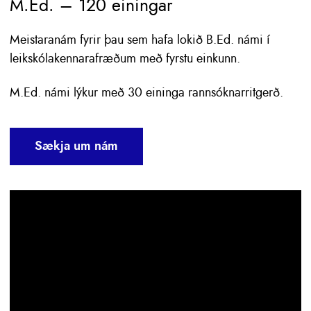
M.Ed. – 120 einingar
Meistaranám fyrir þau sem hafa lokið B.Ed. námi í
leikskólakennarafræðum með fyrstu einkunn.
M.Ed. námi lýkur með 30 eininga rannsóknarritgerð.
Sækja um nám