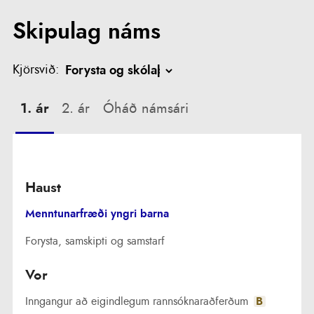
Skipulag náms
Kjörsvið:
1. ár
2. ár
Óháð námsári
Haust
Menntunarfræði yngri barna
Forysta, samskipti og samstarf
Vor
Inngangur að eigindlegum rannsóknaraðferðum
B