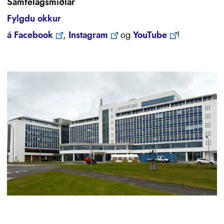
Samfélagsmiðlar
Fylgdu okkur
á
Facebook
,
Instagram
og
YouTube
!