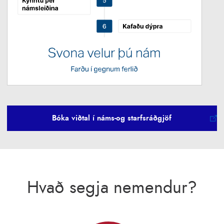
Bóka viðtal í náms-og starfsráðgjöf
Hvað segja nemendur?