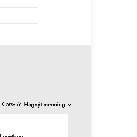
Kjörsvið:
ndanotkun