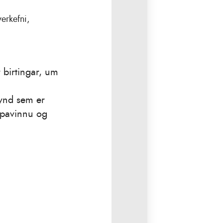
erkefni,
 birtingar, um
ynd sem er
ópavinnu og