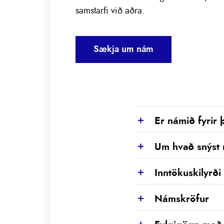
samstarfi við aðra.
Sækja um nám
Er námið fyrir 
Show
Um hvað snýst
Show
Inntökuskilyrði
Show
Námskröfur
Show