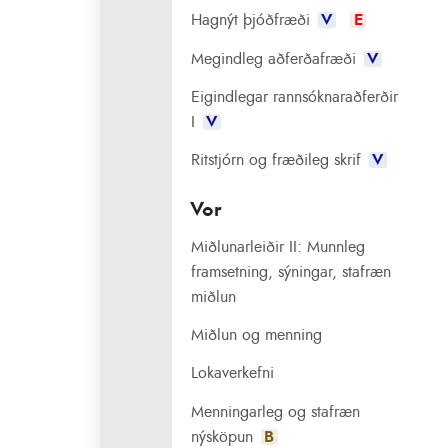
Hagnýt þjóðfræði
V
E
Megindleg aðferðafræði
V
Eigindlegar rannsóknaraðferðir
I
V
Ritstjórn og fræðileg skrif
V
Vor
Miðlunarleiðir II: Munnleg
framsetning, sýningar, stafræn
miðlun
Miðlun og menning
Lokaverkefni
Menningarleg og stafræn
nýsköpun
B