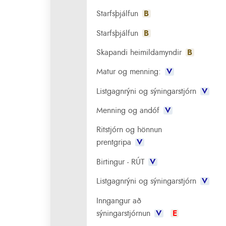
Starfsþjálfun
B
Starfsþjálfun
B
Skapandi heimildamyndir
B
Matur og menning:
V
Listgagnrýni og sýningarstjórn
V
Menning og andóf
V
Ritstjórn og hönnun
prentgripa
V
Birtingur - RÚT
V
Listgagnrýni og sýningarstjórn
V
Inngangur að
sýningarstjórnun
V
E