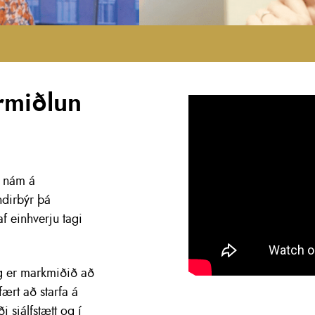
rmiðlun
a nám á
ndirbýr þá
af einhverju tagi
g er markmiðið að
ært að starfa á
sjálfstætt og í