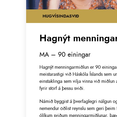
HUGVÍSINDASVIÐ
Hagnýt menninga
MA – 90 einingar
Hagnýt menningarmiðlun er 90 eining
meistarastigi við Háskóla Íslands sem u
einstaklinga sem vilja vinna við miðlun 
fyrir störf á þessu sviði.
Námið byggist á þverfaglegri nálgun o
nemendur öðlist reynslu sem geri þeim f
ólíkum sviðum menningarmiðlunar, bæði 