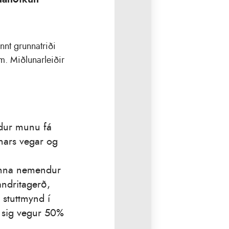
nnt grunnatriði
m. Miðlunarleiðir
ndur munu fá
nars vegar og
vinna nemendur
andritagerð,
stuttmynd í
 sig vegur 50%