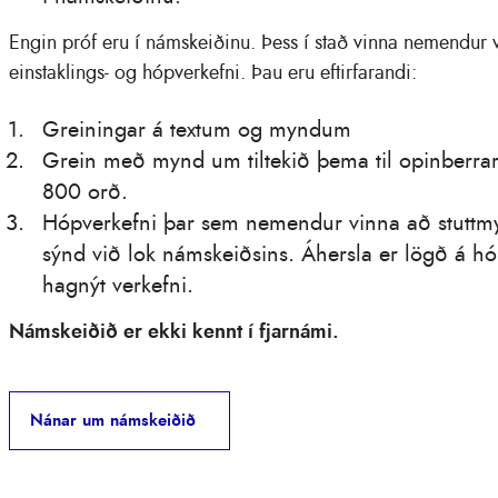
Engin próf eru í námskeiðinu. Þess í stað vinna nemendur v
einstaklings- og hópverkefni. Þau eru eftirfarandi:
Greiningar á textum og myndum
Grein með mynd um tiltekið þema til opinberrar
800 orð.
Hópverkefni þar sem nemendur vinna að stuttm
sýnd við lok námskeiðsins. Áhersla er lögð á h
hagnýt verkefni.
Námskeiðið er ekki kennt í fjarnámi.
Nánar um námskeiðið