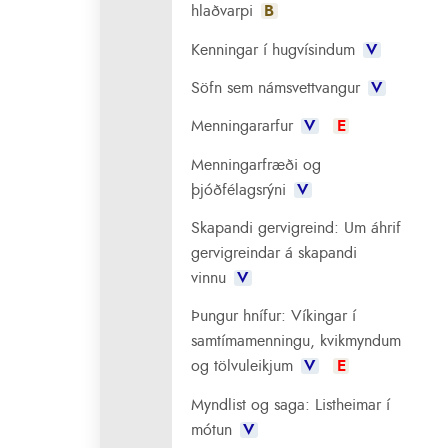
hlaðvarpi
B
Kenningar í hugvísindum
V
Söfn sem námsvettvangur
V
Menningararfur
V
E
Menningarfræði og
þjóðfélagsrýni
V
Skapandi gervigreind: Um áhrif
gervigreindar á skapandi
vinnu
V
Þungur hnífur: Víkingar í
samtímamenningu, kvikmyndum
og tölvuleikjum
V
E
Myndlist og saga: Listheimar í
mótun
V