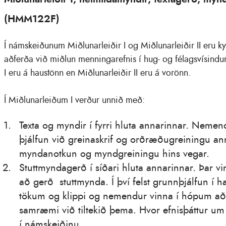
(HMM122F)
Í námskeiðunum Miðlunarleiðir I og Miðlunarleiðir II eru ky
aðferða við miðlun menningarefnis í hug- og félagsvísindu
I eru á haustönn en Miðlunarleiðir II eru á vorönn.
Í Miðlunarleiðum I verður unnið með:
Texta og myndir í fyrri hluta annarinnar. Neme
þjálfun við greinaskrif og orðræðugreiningu an
myndanotkun og myndgreiningu hins vegar.
Stuttmyndagerð í síðari hluta annarinnar. Þar 
að gerð stuttmynda. Í því felst grunnþjálfun í h
tökum og klippi og nemendur vinna í hópum að 
samræmi við tiltekið þema. Hvor efnisþáttur um
í námskeiðinu.