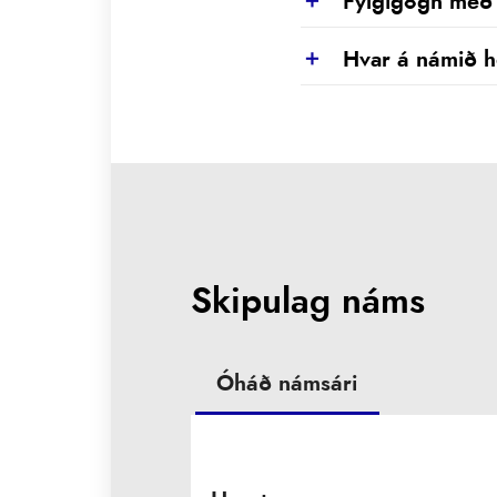
Fylgigögn með
Show
Hvar á námið 
Show
Skipulag náms
Óháð námsári