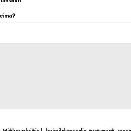
 umsókn
heima?
Miðlunarleiðir I, heimildamyndir, textagerð, my