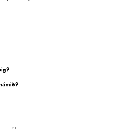
þig?
 námið?