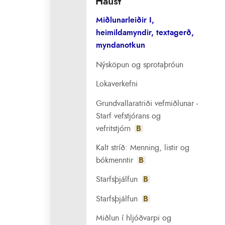
Haust
Miðlunarleiðir I,
heimildamyndir, textagerð,
myndanotkun
Nýsköpun og sprotaþróun
Lokaverkefni
Grundvallaratriði vefmiðlunar ‐
Starf vefstjórans og
vefritstjórn
B
Kalt stríð: Menning, listir og
bókmenntir
B
Starfsþjálfun
B
Starfsþjálfun
B
Miðlun í hljóðvarpi og